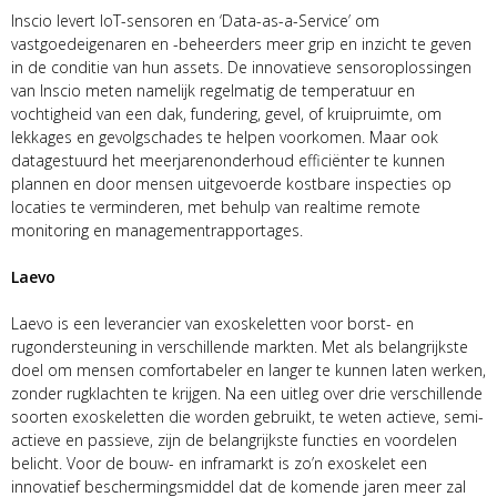
Inscio levert IoT-sensoren en ‘Data-as-a-Service’ om
vastgoedeigenaren en -beheerders meer grip en inzicht te geven
in de conditie van hun assets. De innovatieve sensoroplossingen
van Inscio meten namelijk regelmatig de temperatuur en
vochtigheid van een dak, fundering, gevel, of kruipruimte, om
lekkages en gevolgschades te helpen voorkomen. Maar ook
datagestuurd het meerjarenonderhoud efficiënter te kunnen
plannen en door mensen uitgevoerde kostbare inspecties op
locaties te verminderen, met behulp van realtime remote
monitoring en managementrapportages.
Laevo
Laevo is een leverancier van exoskeletten voor borst- en
rugondersteuning in verschillende markten. Met als belangrijkste
doel om mensen comfortabeler en langer te kunnen laten werken,
zonder rugklachten te krijgen. Na een uitleg over drie verschillende
soorten exoskeletten die worden gebruikt, te weten actieve, semi-
actieve en passieve, zijn de belangrijkste functies en voordelen
belicht. Voor de bouw- en inframarkt is zo’n exoskelet een
innovatief beschermingsmiddel dat de komende jaren meer zal