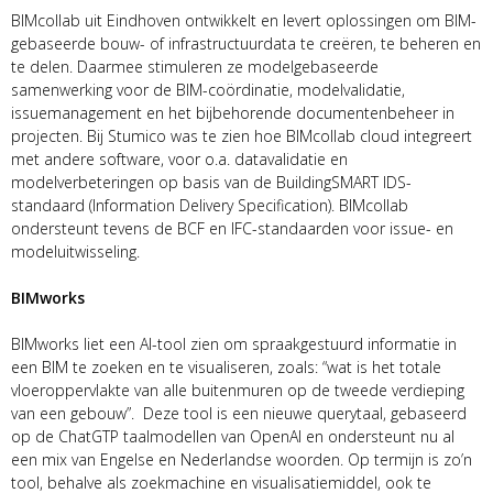
BIMcollab uit Eindhoven ontwikkelt en levert oplossingen om BIM-
gebaseerde bouw- of infrastructuurdata te creëren, te beheren en
te delen. Daarmee stimuleren ze modelgebaseerde
samenwerking voor de BIM-coördinatie, modelvalidatie,
issuemanagement en het bijbehorende documentenbeheer in
projecten. Bij Stumico was te zien hoe BIMcollab cloud integreert
met andere software, voor o.a. datavalidatie en
modelverbeteringen op basis van de BuildingSMART IDS-
standaard (Information Delivery Specification). BIMcollab
ondersteunt tevens de BCF en IFC-standaarden voor issue- en
modeluitwisseling.
BIMworks
BIMworks liet een AI-tool zien om spraakgestuurd informatie in
een BIM te zoeken en te visualiseren, zoals: “wat is het totale
vloeroppervlakte van alle buitenmuren op de tweede verdieping
van een gebouw”. Deze tool is een nieuwe querytaal, gebaseerd
op de ChatGTP taalmodellen van OpenAI en ondersteunt nu al
een mix van Engelse en Nederlandse woorden. Op termijn is zo’n
tool, behalve als zoekmachine en visualisatiemiddel, ook te