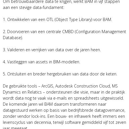
Om betrouwbaardere data te krijgen, werkt BAM in vijf stappen
aan een stevige data-fundament:
1. Ontwikkelen van een OTL (Object Type Library) voor BAM.
2. Doorvoeren van een centrale CMBD (Configuration Management
Database).
3. Valideren en verrijken van data over de jaren heen.
4. Vastleggen van assets in BIM-modellen.
5. Ontsluiten en breder hergebruiken van data door de keten.
De gebruikte tools – ArcGIS, Autodesk Construction Cloud, MS
Dynamics en Relatics – ondersteunen die visie, maar in de praktijk
wordt data nog te vaak via e-mails en spreadsheets uitgewisseld.
De komende jaren wil BAM daarom transformeren naar
datagestuurd werken op basis van bedrijfsbrede datagovernance,
zonder vendor lock-ins. Een bouw- en infrawerk heeft immers een
levenscyclus van decennia, terwijl software gemiddeld vijf tot zeven
jaar meegaat.