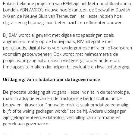
Enkele bekende projecten van BAM zijn het Meta-hoofdkantoor in
Londen, ABN AMRO’s nieuwe hoofdkantoor, de Seawall in Dawlish
(VK) en de Nieuwe Sluis van Terneuzen, liet Hesselink zien hoe
digitalisering bijdraagt aan beter inzicht en efficiënter bouwen.
Bij BAM wordt al gewerkt met digitale toepassingen zoals
augmented reality op de bouwplaats, BIM-integratie met
pointclouds, digital twins voor ondergrondse infra en IoT-sensoren
voor slim gebouwbeheer. Ook wordt met helmcamera's de
projectvoortgang automatisch vastgelegd, onder andere om
timelapses te maken die helpen bij evaluatie en kwaliteitsborging.
Uitdaging: van silodata naar datagovernance
De grootste uitdaging zit volgens Hesselink niet in de technologie,
maar in adoptie ervan en de traditionele bedrijfscultuur in de
bouw- en infrasector. “Innovatie mislukt vaak omdat ze eenmalig
blijft of te weinig gedragen wordt,” stelde hij. Andere uitdagingen
zijn: gefragmenteerde datasilo’s, verspilling van informatie en
gebrek aan governance.