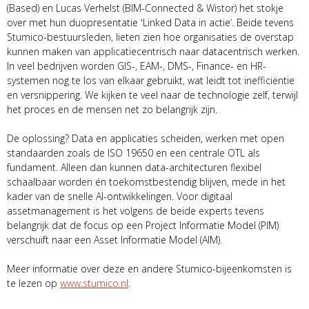
(Based) en Lucas Verhelst (BIM-Connected & Wistor) het stokje
over met hun duopresentatie ʻLinked Data in actieʼ. Beide tevens
Stumico-bestuursleden, lieten zien hoe organisaties de overstap
kunnen maken van applicatiecentrisch naar datacentrisch werken.
In veel bedrijven worden GIS-, EAM-, DMS-, Finance- en HR-
systemen nog te los van elkaar gebruikt, wat leidt tot inefficiëntie
en versnippering. We kijken te veel naar de technologie zelf, terwijl
het proces en de mensen net zo belangrijk zijn.
De oplossing? Data en applicaties scheiden, werken met open
standaarden zoals de ISO 19650 en een centrale OTL als
fundament. Alleen dan kunnen data-architecturen flexibel
schaalbaar worden én toekomstbestendig blijven, mede in het
kader van de snelle AI-ontwikkelingen. Voor digitaal
assetmanagement is het volgens de beide experts tevens
belangrijk dat de focus op een Project Informatie Model (PIM)
verschuift naar een Asset Informatie Model (AIM).
Meer informatie over deze en andere Stumico-bijeenkomsten is
te lezen op
www.stumico.nl
.