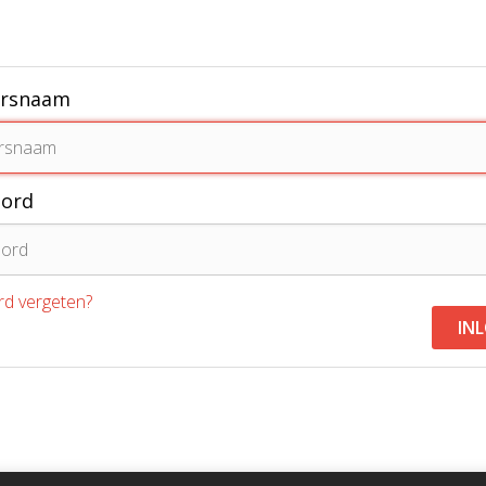
ersnaam
ord
d vergeten?