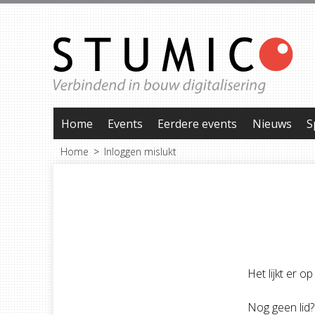
Home
Events
Eerdere events
Nieuws
S
Home
Inloggen mislukt
Het lijkt er o
Nog geen lid?